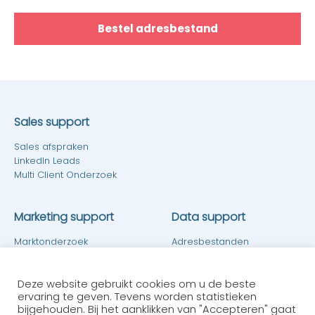
Bestel adresbestand
Sales support
Sales afspraken
LinkedIn Leads
Multi Client Onderzoek
Marketing support
Data support
Marktonderzoek
Adresbestanden
Klanttevredenheidsonderzoek
Dataverrijking
Telemarketing
E-mailmarketing
Deze website gebruikt cookies om u de beste
ervaring te geven. Tevens worden statistieken
bijgehouden. Bij het aanklikken van "Accepteren" gaat