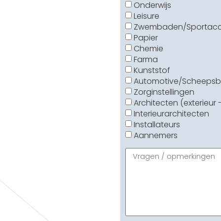
Onderwijs
Leisure
Zwembaden/Sportac
Papier
Chemie
Farma
Kunststof
Automotive/Scheeps
Zorginstellingen
Architecten (exterieur 
Interieurarchitecten
Installateurs
Aannemers