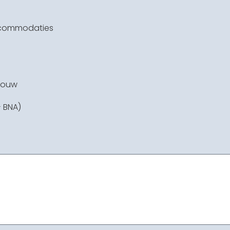
commodaties
bouw
- BNA)