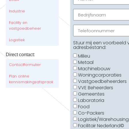
Industrie
Facility en
vastgoedbeheer
Logistiek
Stuur mij een voorbeeld
adresbestand:
Direct contact:
Milieu
Metaal
Contactformulier
Machinebouw
Woningcorporaties
Plan online
Vastgoedbeheerders
kennismakingsafspraak
VVE Beheerders
Gemeentes
Laboratoria
Food
Co-Packers
Logistiek/Warehousing
Facilitair Nederland©