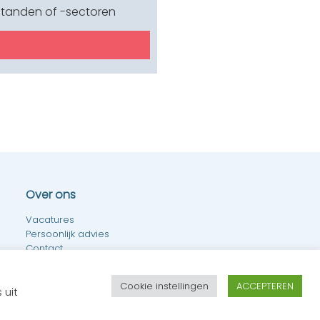
standen of -sectoren
Over ons
Vacatures
Persoonlijk advies
Contact
Disclaimer
Algemene voorwaarden
Cookie instellingen
ACCEPTEREN
Privacyverklaring
 uit