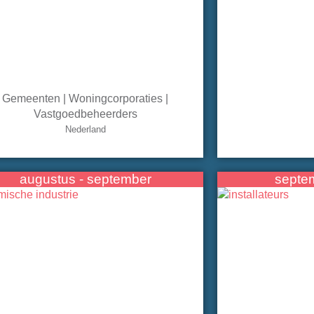
Gemeenten | Woningcorporaties |
Vastgoedbeheerders
Nederland
augustus - september
septem