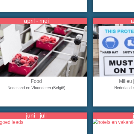
april - mei
a
Food
Milieu 
Nederland en Vlaanderen (België)
Nederland 
juni - juli