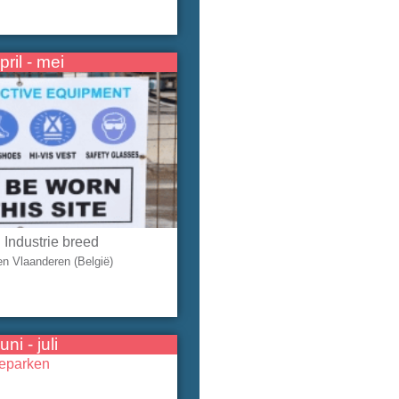
pril - mei
| Industrie breed
en Vlaanderen (België)
juni - juli