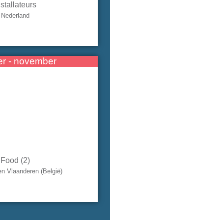
nstallateurs
Nederland
er - november
Food (2)
en Vlaanderen (België)