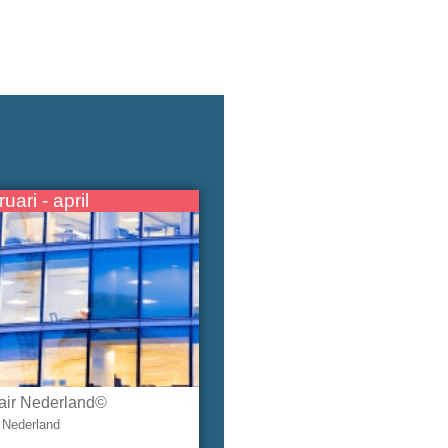
ruari - april
tair Nederland©
Nederland